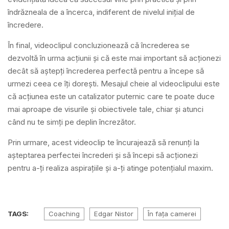
îndrăzneala de a încerca, indiferent de nivelul inițial de
încredere.
În final, videoclipul concluzionează că încrederea se
dezvoltă în urma acțiunii și că este mai important să acționezi
decât să aștepți încrederea perfectă pentru a începe să
urmezi ceea ce îți dorești. Mesajul cheie al videoclipului este
că acțiunea este un catalizator puternic care te poate duce
mai aproape de visurile și obiectivele tale, chiar și atunci
când nu te simți pe deplin încrezător.
Prin urmare, acest videoclip te încurajează să renunți la
așteptarea perfectei încrederi și să începi să acționezi
pentru a-ți realiza aspirațiile și a-ți atinge potențialul maxim.
TAGS:
Coaching
Edgar Nistor
În fața camerei