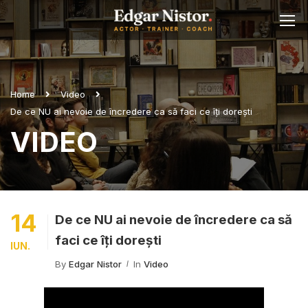
Home
Video
De ce NU ai nevoie de încredere ca să faci ce îți dorești
VIDEO
14
De ce NU ai nevoie de încredere ca să
faci ce îți dorești
IUN.
By
Edgar Nistor
In
Video