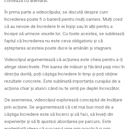
contează cu adevărat.
În prima parte a videoclipului, se discută despre cum
încrederea poate fi o barieră pentru mulți oameni. Mulți cred
că au nevoie de încredere în ei înșiși sau în alții pentru a
începe să urmeze visurile lor. Cu toate acestea, se subliniază
faptul că încrederea nu este ceva obligatoriu și că
așteptarea acesteia poate duce la amânări și stagnare.
Videoclipul argumentează că acțiunea este cheia pentru a-ți
atinge obiectivele. Prin luarea de măsuri și făcând pași mici în
direcția dorită, poți câștiga încredere în timp și poți obține
rezultate concrete. Este subliniată importanța curajului de a
acționa chiar și atunci când nu te simți pe deplin încrezător.
De asemenea, videoclipul explorează conceptul de învățare
prin acțiune. Se argumentează că cel mai bun mod de a
câștiga încredere este să încerci și să faci, să înveți din
experiențe și să îți ajustezi abordarea pe parcurs. Este
evidențiată ideea că succesul vine prin practică și prin