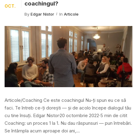
coachingul?
OCT.
By
Edgar Nistor
In
Articole
Articole/Coaching Ce este coachingul Nu-ți spun eu ce să
faci. Te întreb ce-ți dorești — și de acolo începe dialogul tău
cu tine însuți. Edgar Nistor·20 octombrie 2022·5 min de citit
Coaching: un proces 1 la 1. Nu dau răspunsuri — pun întrebări.
Se întâmpla acum aproape doi ani,...