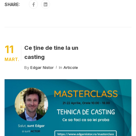
SHARE:
11
Ce ține de tine la un
casting
MART.
By
Edgar Nistor
In
Articole