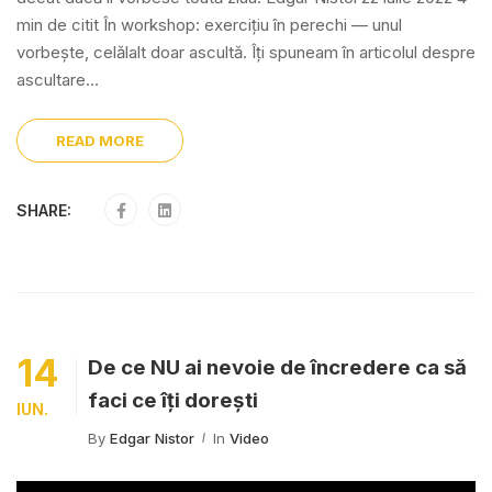
min de citit În workshop: exercițiu în perechi — unul
vorbește, celălalt doar ascultă. Îți spuneam în articolul despre
ascultare...
READ MORE
SHARE:
14
De ce NU ai nevoie de încredere ca să
faci ce îți dorești
IUN.
By
Edgar Nistor
In
Video