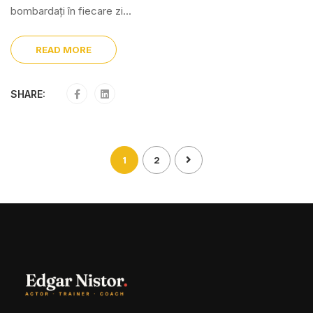
bombardați în fiecare zi...
READ MORE
SHARE:
1
2