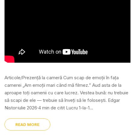
Articole/Prezență la cameră Cum scap de emoții în fața
camerei „Am emoții mari când mă filmez.” Aud asta de la
aproape toți oamenii cu care lucrez. Vestea bună: nu trebuie
să scapi de ele — trebuie să înveți să le folosești. Edgar
Nistor·iulie 2026·4 min de citit Lucru 1-la-1...
READ MORE