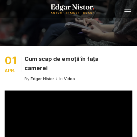
01
Cum scap de emoții în fața
camerei
APR.
By
Edgar Nistor
In
Video