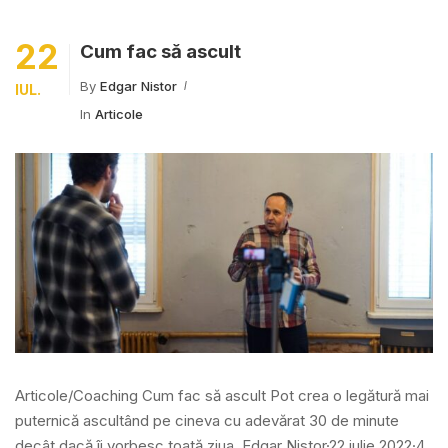
22
Cum fac să ascult
By
Edgar Nistor
IUL.
In
Articole
Articole/Coaching Cum fac să ascult Pot crea o legătură mai
puternică ascultând pe cineva cu adevărat 30 de minute
decât dacă îi vorbesc toată ziua. Edgar Nistor·22 iulie 2022·4