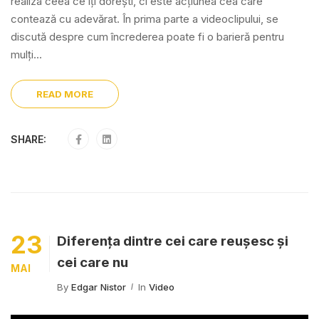
realiza ceea ce îți dorești, ci este acțiunea cea care
contează cu adevărat. În prima parte a videoclipului, se
discută despre cum încrederea poate fi o barieră pentru
mulți...
READ MORE
SHARE:
23
Diferența dintre cei care reușesc și
cei care nu
MAI
By
Edgar Nistor
In
Video