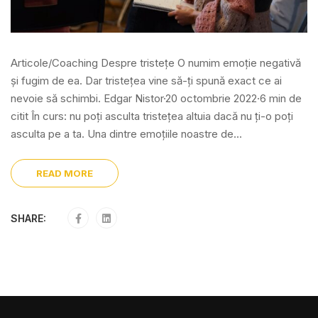
Articole/Coaching Despre tristețe O numim emoție negativă
și fugim de ea. Dar tristețea vine să-ți spună exact ce ai
nevoie să schimbi. Edgar Nistor·20 octombrie 2022·6 min de
citit În curs: nu poți asculta tristețea altuia dacă nu ți-o poți
asculta pe a ta. Una dintre emoțiile noastre de...
READ MORE
SHARE: