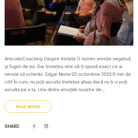
Articole/Coaching Despre tristețe O numim emoție negativă
și fugim de ea. Dar tristețea vine să-ți spună exact ce ai
nevoie să schimbi. Edgar Nistor·20 octombrie 2022·6 min de
citit În curs: nu poți asculta tristețea altuia dacă nu ți-o poți
asculta pe a ta. Una dintre emoțiile noastre de...
READ MORE
SHARE: