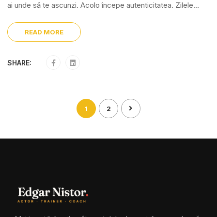
ai unde să te ascunzi. Acolo începe autenticitatea. Zilele...
READ MORE
SHARE:
1
2