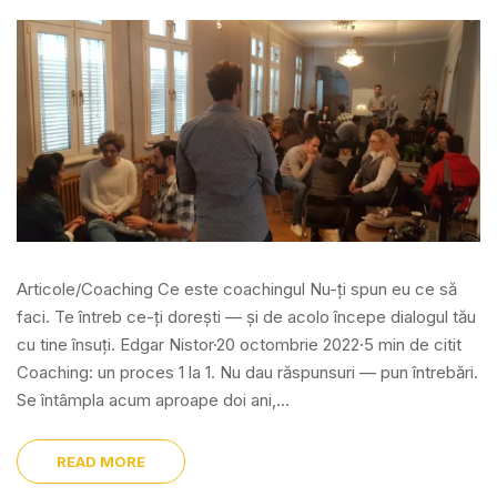
Articole/Coaching Ce este coachingul Nu-ți spun eu ce să
faci. Te întreb ce-ți dorești — și de acolo începe dialogul tău
cu tine însuți. Edgar Nistor·20 octombrie 2022·5 min de citit
Coaching: un proces 1 la 1. Nu dau răspunsuri — pun întrebări.
Se întâmpla acum aproape doi ani,...
READ MORE