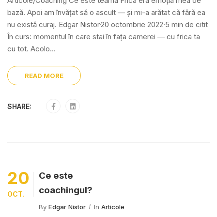
Articole/Coaching Ce este teama Frica era emoția mea de
bază. Apoi am învățat să o ascult — și mi-a arătat că fără ea
nu există curaj. Edgar Nistor·20 octombrie 2022·5 min de citit
În curs: momentul în care stai în fața camerei — cu frica ta
cu tot. Acolo...
READ MORE
SHARE:
20
Ce este
coachingul?
OCT.
By
Edgar Nistor
In
Articole