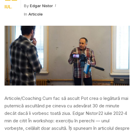
By
Edgar Nistor
IUL.
In
Articole
Articole/Coaching Cum fac să ascult Pot crea o legătură mai
puternică ascultând pe cineva cu adevărat 30 de minute
decât dacă îi vorbesc toată ziua. Edgar Nistor·22 iulie 2022·4
min de citit În workshop: exercițiu în perechi — unul
vorbește, celălalt doar ascultă. Îți spuneam în articolul despre