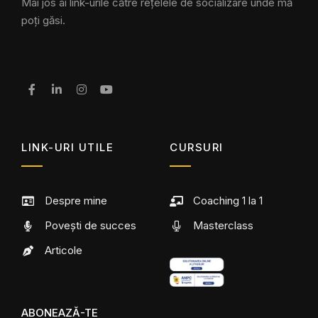
Mai jos ai link-urile către rețelele de socializare unde mă
poți găsi.
LINK-URI UTILE
CURSURI
Despre mine
Coaching 1 la 1
Povești de succes
Masterclass
Articole
ABONEAZĂ-TE