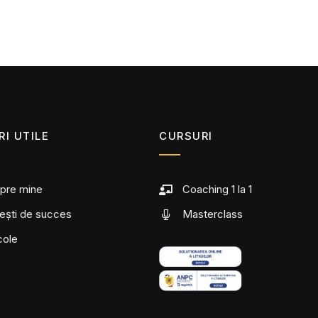
RI UTILE
CURSURI
pre mine
Coaching 1 la 1
ești de succes
Masterclass
cole