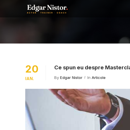
20
Ce spun eu despre Mastercl
By
Edgar Nistor
In
Articole
IAN.