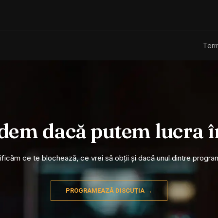
Term
edem dacă putem lucra 
arificăm ce te blochează, ce vrei să obții și dacă unul dintre progra
PROGRAMEAZĂ DISCUȚIA →