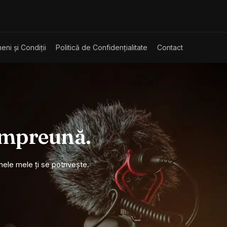
eni și Condiții
Politică de Confidențialitate
Contact
împreună.
mele mele ți se potrivește.