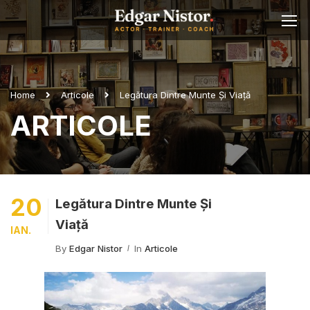
Home
Articole
Legătura Dintre Munte Și Viață
ARTICOLE
20
Legătura Dintre Munte Și
Viață
IAN.
By
Edgar Nistor
In
Articole