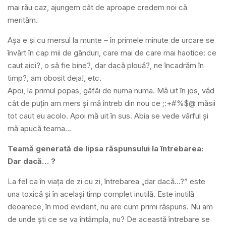
mai rău caz, ajungem cât de aproape credem noi că
merităm.
Așa e și cu mersul la munte – în primele minute de urcare se
învârt în cap mii de gânduri, care mai de care mai haotice: ce
caut aici?, o să fie bine?, dar dacă plouă?, ne încadrăm în
timp?, am obosit deja!, etc.
Apoi, la primul popas, gâfâi de numa numa. Mă uit în jos, văd
cât de puțin am mers și mă întreb din nou ce ;:+#%$@ măsii
tot caut eu acolo. Apoi mă uit în sus. Abia se vede vârful și
mă apucă teama…
Teamă
generată de lipsa răspunsului la întrebarea:
Dar dacă… ?
La fel ca în viața de zi cu zi, întrebarea „dar dacă…?” este
una toxică și în același timp complet inutilă. Este inutilă
deoarece, în mod evident, nu are cum primi răspuns. Nu am
de unde ști ce se va întâmpla, nu? De această întrebare se