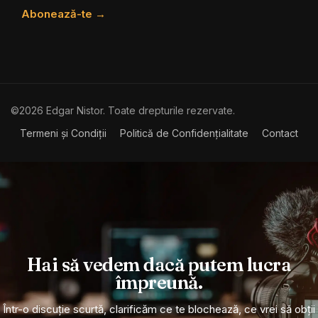
Abonează-te →
©2026 Edgar Nistor. Toate drepturile rezervate.
Termeni și Condiții
Politică de Confidențialitate
Contact
Hai să vedem dacă putem lucra
împreună.
Într-o discuție scurtă, clarificăm ce te blochează, ce vrei să obții