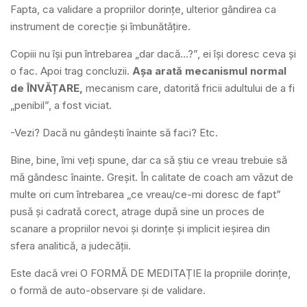
Fapta, ca validare a propriilor dorințe, ulterior gândirea ca
instrument de corecție și îmbunătățire.
Copiii nu își pun întrebarea „dar dacă…?”, ei își doresc ceva și
o fac. Apoi trag concluzii.
Așa
arată mecanismul normal
de ÎNVĂȚARE,
mecanism care, datorită fricii adultului de a fi
„penibil”, a fost viciat.
-Vezi? Dacă nu gândești înainte să faci? Etc.
Bine, bine, îmi veți spune, dar ca să știu ce vreau trebuie să
mă gândesc înainte. Greșit. În calitate de coach am văzut de
multe ori cum întrebarea „ce vreau/ce-mi doresc de fapt”
pusă și cadrată corect, atrage după sine un proces de
scanare a propriilor nevoi și dorințe și implicit ieșirea din
sfera analitică, a judecății.
Este dacă vrei O FORMĂ DE MEDITAȚIE la propriile dorințe,
o formă de auto-observare și de validare.