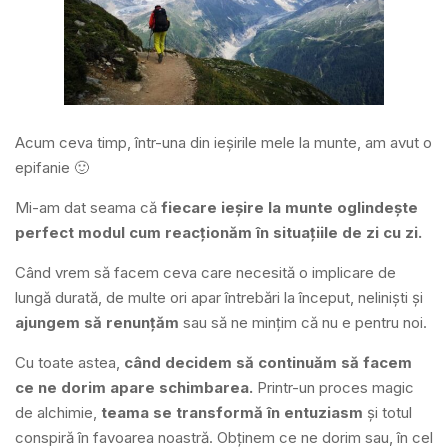
Acum ceva timp, într-una din ieșirile mele la munte, am avut o
epifanie 🙂
Mi-am dat seama că
fiecare ieșire la munte oglindește
perfect modul cum reacționăm în situațiile de zi cu zi.
Când vrem să facem ceva care necesită o implicare de
lungă durată, de multe ori apar întrebări la început, neliniști și
ajungem să renunțăm
sau să ne mințim că nu e pentru noi.
Cu toate astea,
când decidem să continuăm să facem
ce ne dorim apare schimbarea.
Printr-un proces magic
de alchimie,
teama se transformă în entuziasm
și totul
conspiră în favoarea noastră. Obținem ce ne dorim sau, în cel