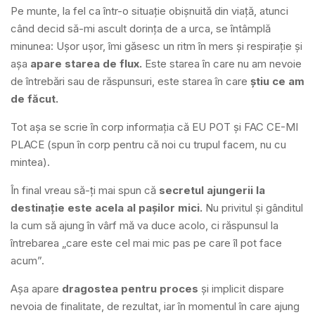
Pe munte, la fel ca într-o situație obișnuită din viață, atunci
când decid să-mi ascult dorința de a urca, se întâmplă
minunea: Ușor ușor, îmi găsesc un ritm în mers și respirație și
așa
apare starea de flux.
Este starea în care nu am nevoie
de întrebări sau de răspunsuri, este starea în care
știu
ce am
de făcut.
Tot așa se scrie în corp informația că EU POT și FAC CE-MI
PLACE (spun în corp pentru că noi cu trupul facem, nu cu
mintea).
În final vreau să-ți mai spun că
secretul ajungerii la
destinație este acela al pașilor mici.
Nu privitul și gânditul
la cum să ajung în vârf mă va duce acolo, ci răspunsul la
întrebarea „care este cel mai mic pas pe care îl pot face
acum”.
Așa apare
dragostea pentru proces
și implicit dispare
nevoia de finalitate, de rezultat, iar în momentul în care ajung