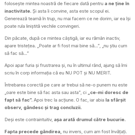
folosește mintea noastră de fiecare dată pentru
a ne ține în
inactivitate.
Și asta îi convine, asta este scopul ei.
Generează teamă în trup, nu mai facem ce ne dorim, iar ea își
poate rula liniștită vechile convingeri.
Din păcate, după ce mintea câștigă, iar eu rămân inactiv,
apare tristețea. „Poate ar fi fost mai bine să…”, „nu știu cum
să fac să…”
Apoi apar furia și frustrarea și, nu în ultimul rând, ajung să îmi
scriu în corp informația că eu NU POT și NU MERIT.
Întrebarea corectă pe care ar trebui să ne-o punem nu este
„oare este bine să fac asta sau asta”, ci
„ce-mi doresc de
fapt să fac”.
Apoi trec la acțiune. O fac, iar abia
la sfârșit
observ, gândesc și trag concluzii.
Deși este contraintuitiv,
așa arată drumul către bucurie.
Fapta
precede gândirea,
nu invers, cum am fost învățați.