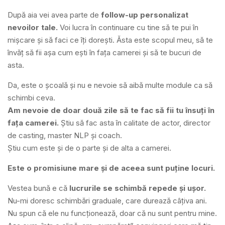
După aia vei avea parte de
follow-up personalizat
nevoilor tale.
Voi lucra în continuare cu tine să te pui în
mișcare și să faci ce îți dorești. Ăsta este scopul meu, să te
învăț să fii așa cum ești în fața camerei și să te bucuri de
asta.
Da, este o școală și nu e nevoie să aibă multe module ca să
schimbi ceva.
Am nevoie de doar două zile să te fac să fii tu însuți în
fața camerei.
Știu să fac asta în calitate de actor, director
de casting, master NLP și coach.
Știu cum este și de o parte și de alta a camerei.
Este o promisiune mare și de aceea sunt puține locuri.
Vestea bună e că
lucrurile se schimbă repede și ușor.
Nu-mi doresc schimbări graduale, care durează câțiva ani.
Nu spun că ele nu funcționează, doar că nu sunt pentru mine.