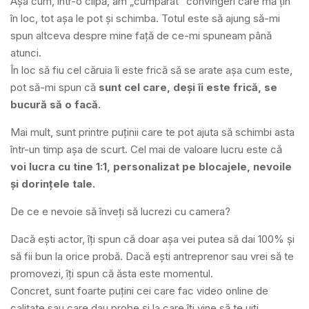
Așa cum, într-o clipă, am „cumpărat” convingeri care mă țin
în loc, tot așa le pot și schimba. Totul este să ajung să-mi
spun altceva despre mine față de ce-mi spuneam până
atunci.
În loc să fiu cel căruia îi este frică să se arate așa cum este,
pot să-mi spun că
sunt cel care, deși îi este frică, se
bucură să o facă.
Mai mult, sunt printre puținii care te pot ajuta să schimbi asta
într-un timp așa de scurt. Cel mai de valoare lucru este că
voi lucra cu tine 1:1, personalizat pe blocajele, nevoile
și dorințele tale.
De ce e nevoie să înveți să lucrezi cu camera?
Dacă ești actor, îți spun că doar așa vei putea să dai 100% și
să fii bun la orice probă. Dacă ești antreprenor sau vrei să te
promovezi, îți spun că ăsta este momentul.
Concret, sunt foarte puțini cei care fac video online de
calitate sau care dau probe și la care îți vine să te uiți.