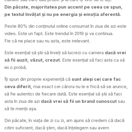
Din păcate, majoritatea pun accent pe ceea ce spun,
pe textul învățat și nu pe energia și emoția aferentă.
Peste 80% din conținutul online consumat în ziua de azi este
video. Este un fapt. Este trendul în 2019 și va continua.
Fie că ne place sau nu asta, este irelevant.
Este esențial să știi să înveți să lucrezi cu camera
dacă vrei
să fii auzit, văzut, crezut.
Este esențial să faci asta ca să
iei o probă.
Îți spun din proprie experiență că
sunt aleși cei care fac
ceva diferit,
mai exact cei cărora nu le e frică să se arunce,
să fie autentici de fiecare dată. Este esențial să știi să faci
asta în ziua de azi
dacă vrei să fii un brand cunoscut
sau
să te menții așa.
Din păcate, în viața de zi cu zi, am ajuns să credem că dacă
citim suficient, dacă știm, dacă înțelegem sau avem