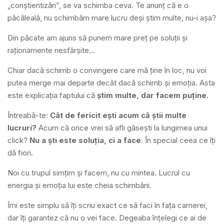
„conștientizări”, se va schimba ceva. Te anunț că e o
păcăleală, nu schimbăm mare lucru deși știm multe, nu-i așa?
Din păcate am ajuns să punem mare preț pe soluții și
raționamente nesfârșite…
Chiar dacă schimb o convingere care mă ține în loc, nu voi
putea merge mai departe decât dacă schimb și emoția. Asta
este explicația faptului că
știm multe, dar facem puține.
Întreabă-te:
Cât de fericit ești acum că știi multe
lucruri?
Acum că orice vrei să afli găsești la lungimea unui
click?
Nu a ști este soluția, ci a face
. În special ceea ce îți
dă fiori.
Noi cu trupul simțim și facem, nu cu mintea. Lucrul cu
energia și emoția lui este cheia schimbării.
Îmi este simplu să îți scriu exact ce să faci în fața camerei,
dar îți garantez că nu o vei face. Degeaba înțelegi ce ai de