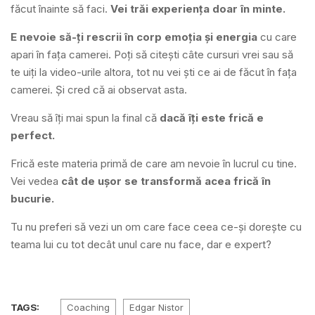
făcut înainte să faci.
Vei trăi experiența doar în minte.
E nevoie să-ți rescrii în corp emoția și energia
cu care
apari în fața camerei. Poți să citești câte cursuri vrei sau să
te uiți la video-urile altora, tot nu vei ști ce ai de făcut în fața
camerei. Și cred că ai observat asta.
Vreau să îți mai spun la final că
dacă îți este frică e
perfect.
Frică este materia primă de care am nevoie în lucrul cu tine.
Vei vedea
cât de ușor se transformă acea frică în
bucurie.
Tu nu preferi să vezi un om care face ceea ce-și dorește cu
teama lui cu tot decât unul care nu face, dar e expert?
TAGS:
Coaching
Edgar Nistor