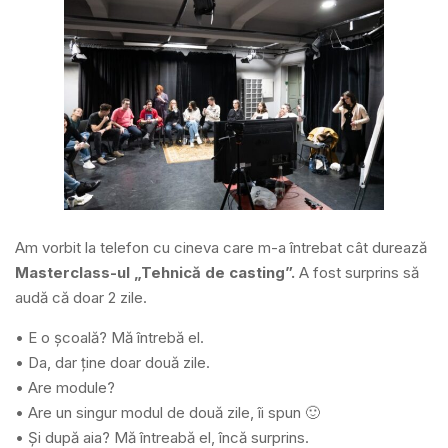
Am vorbit la telefon cu cineva care m-a întrebat cât durează
Masterclass-ul „Tehnică de casting”.
A fost surprins să
audă că doar 2 zile.
• E o școală? Mă întrebă el.
• Da, dar ține doar două zile.
• Are module?
• Are un singur modul de două zile, îi spun 🙂
• Și după aia? Mă întreabă el, încă surprins.